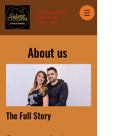
Scuola di Danze
Caraibiche
e non solo......
About us
The Full Story