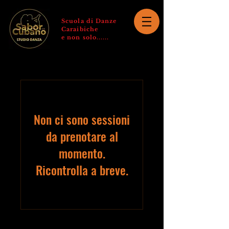
Scuola di Danze
Caraibiche
e non solo......
Non ci sono sessioni
da prenotare al
momento.
Ricontrolla a breve.